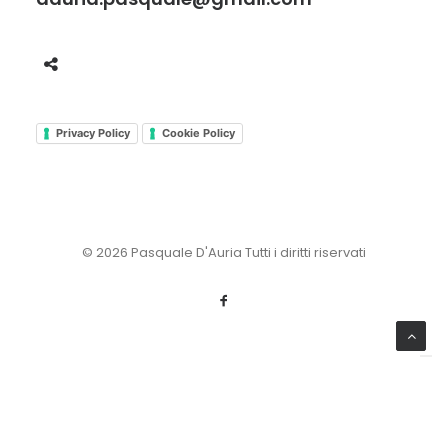
Privacy Policy
Cookie Policy
© 2026 Pasquale D'Auria Tutti i diritti riservati
Le tue preferenze relative alla privacy
Informativa sulla raccolta