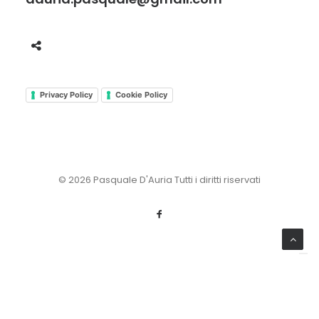
Privacy Policy
Cookie Policy
© 2026 Pasquale D'Auria Tutti i diritti riservati
Le tue preferenze relative alla privacy
Informativa sulla raccolta