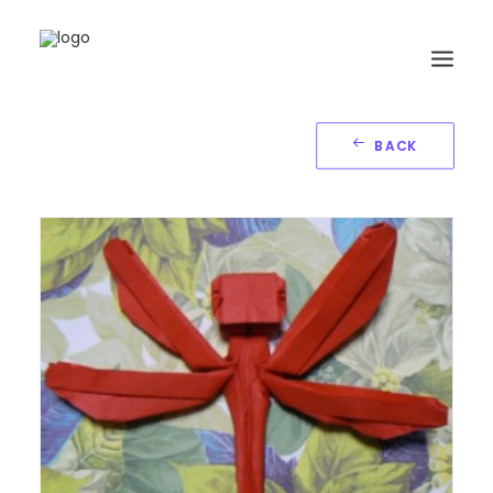
BACK
HOME
BIOGRAFIA
ORIGAMI
LIBRI
GALLERIA
GIORNALE
RICERCA