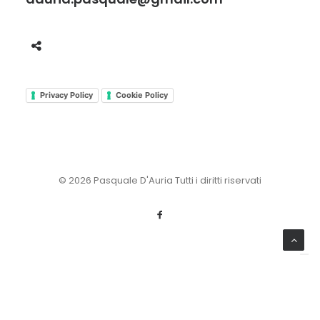
Privacy Policy
Cookie Policy
© 2026 Pasquale D'Auria Tutti i diritti riservati
Le tue preferenze relative alla privacy
Informativa sulla raccolta