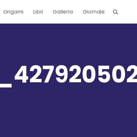
Origami
Libri
Galleria
Giornale
7_42792050