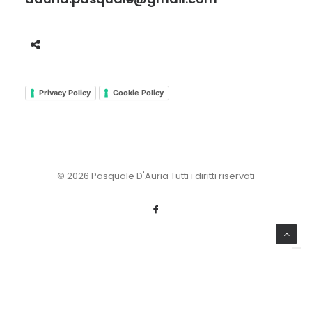
Privacy Policy
Cookie Policy
© 2026 Pasquale D'Auria Tutti i diritti riservati
Le tue preferenze relative alla privacy
Informativa sulla raccolta