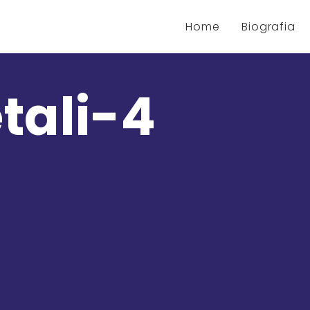
Home
Biografia
tali-4