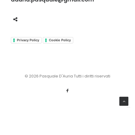
Privacy Policy
Cookie Policy
© 2026 Pasquale D'Auria Tutti i diritti riservati
Le tue preferenze relative alla privacy
Informativa sulla raccolta