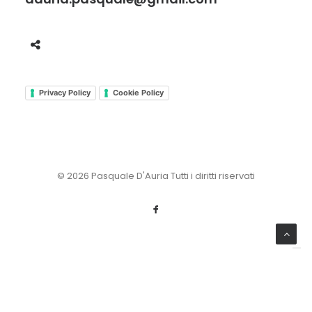
Privacy Policy
Cookie Policy
© 2026 Pasquale D'Auria Tutti i diritti riservati
Le tue preferenze relative alla privacy
Informativa sulla raccolta