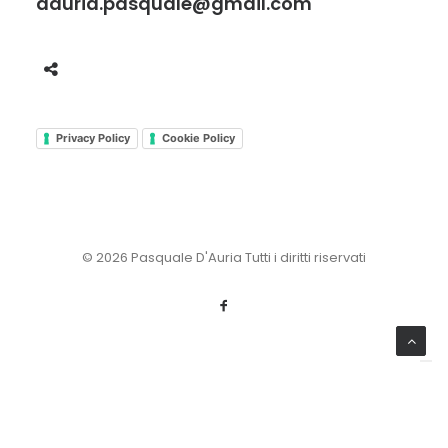
dauria.pasquale@gmail.com
Privacy Policy
Cookie Policy
© 2026 Pasquale D'Auria Tutti i diritti riservati
Le tue preferenze relative alla privacy
Informativa sulla raccolta