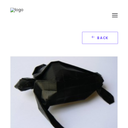
BACK
HOME
BIOGRAFIA
ORIGAMI
LIBRI
GALLERIA
GIORNALE
RICERCA