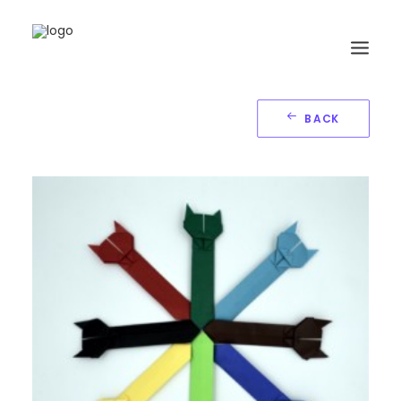
BACK
HOME
BIOGRAFIA
ORIGAMI
LIBRI
GALLERIA
GIORNALE
RICERCA