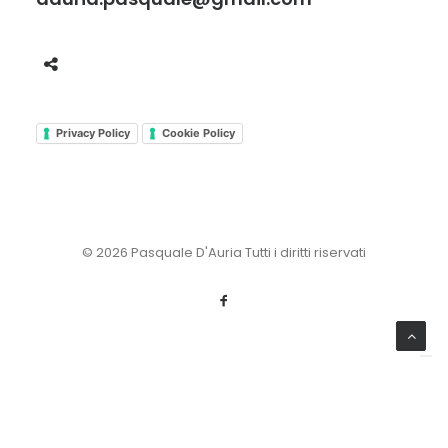
Privacy Policy
Cookie Policy
© 2026 Pasquale D'Auria Tutti i diritti riservati
Le tue preferenze relative alla privacy
Informativa sulla raccolta