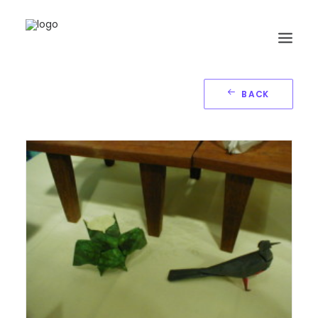
BACK
HOME
BIOGRAFIA
ORIGAMI
LIBRI
GALLERIA
GIORNALE
RICERCA