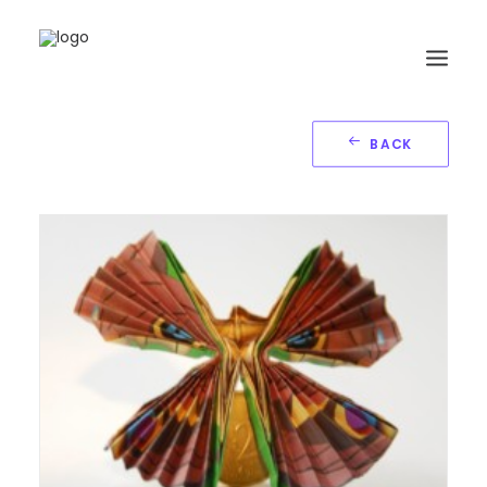
BACK
HOME
BIOGRAFIA
ORIGAMI
LIBRI
GALLERIA
GIORNALE
RICERCA