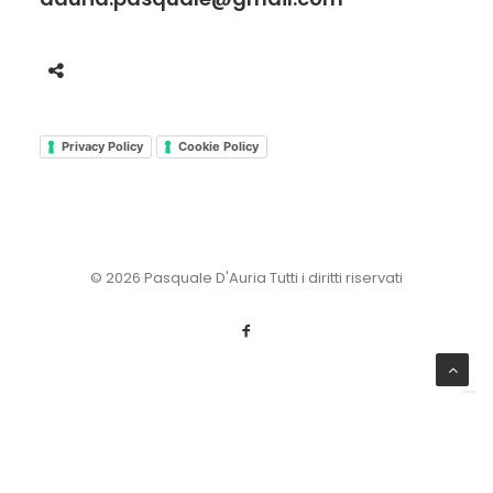
Privacy Policy
Cookie Policy
© 2026 Pasquale D'Auria Tutti i diritti riservati
Le tue preferenze relative alla privacy
Informativa sulla raccolta