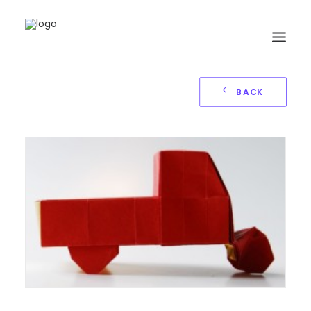
BACK
HOME
BIOGRAFIA
ORIGAMI
LIBRI
GALLERIA
GIORNALE
RICERCA