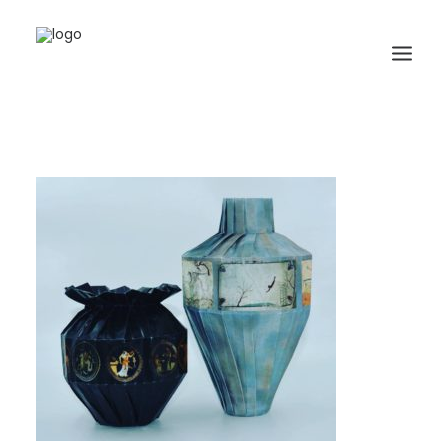
HOME
BIOGRAFIA
ORIGAMI
LIBRI
GALLERIA
GIORNALE
RICERCA