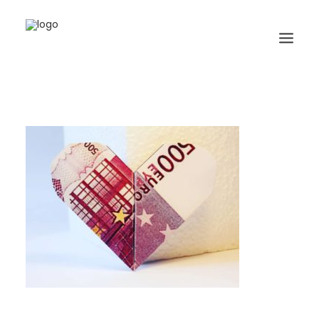
HOME
BIOGRAFIA
ORIGAMI
LIBRI
GALLERIA
GIORNALE
RICERCA