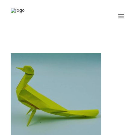
HOME
BIOGRAFIA
ORIGAMI
LIBRI
GALLERIA
GIORNALE
RICERCA