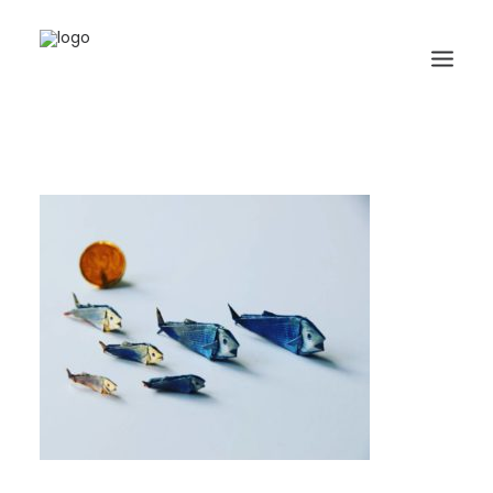
HOME
BIOGRAFIA
ORIGAMI
LIBRI
GALLERIA
GIORNALE
RICERCA