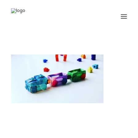
HOME
BIOGRAFIA
ORIGAMI
LIBRI
GALLERIA
GIORNALE
RICERCA