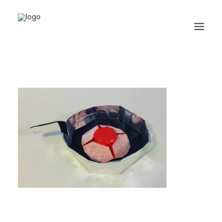
HOME
BIOGRAFIA
ORIGAMI
LIBRI
GALLERIA
GIORNALE
RICERCA