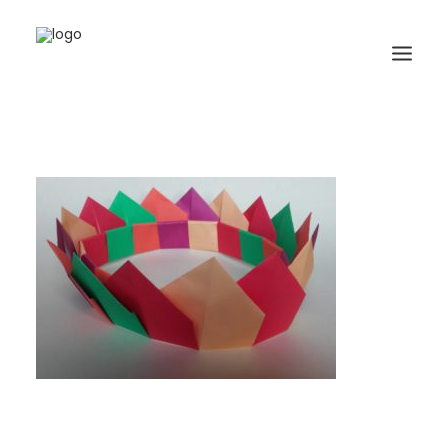
HOME
BIOGRAFIA
ORIGAMI
LIBRI
GALLERIA
GIORNALE
RICERCA