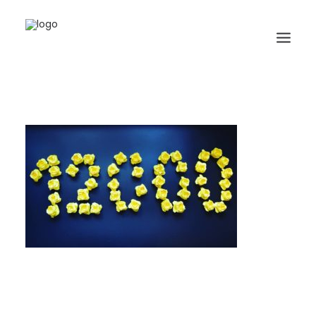
HOME
BIOGRAFIA
ORIGAMI
LIBRI
GALLERIA
GIORNALE
RICERCA