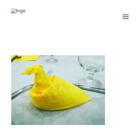
HOME
BIOGRAFIA
ORIGAMI
LIBRI
GALLERIA
GIORNALE
RICERCA