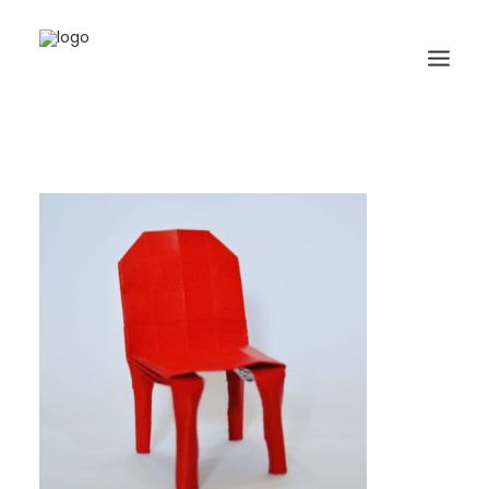
HOME
BIOGRAFIA
ORIGAMI
LIBRI
GALLERIA
GIORNALE
RICERCA