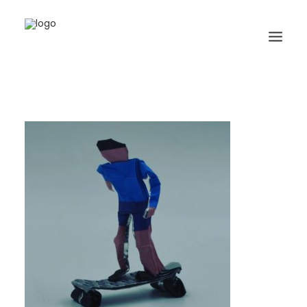
HOME
BIOGRAFIA
ORIGAMI
LIBRI
GALLERIA
GIORNALE
RICERCA