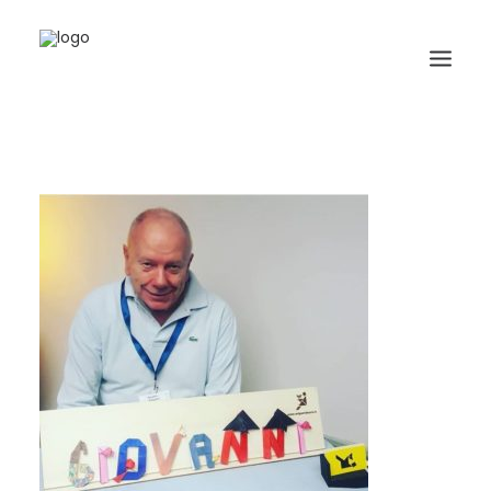
HOME
BIOGRAFIA
ORIGAMI
LIBRI
GALLERIA
GIORNALE
RICERCA