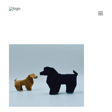
HOME
BIOGRAFIA
ORIGAMI
LIBRI
GALLERIA
GIORNALE
RICERCA