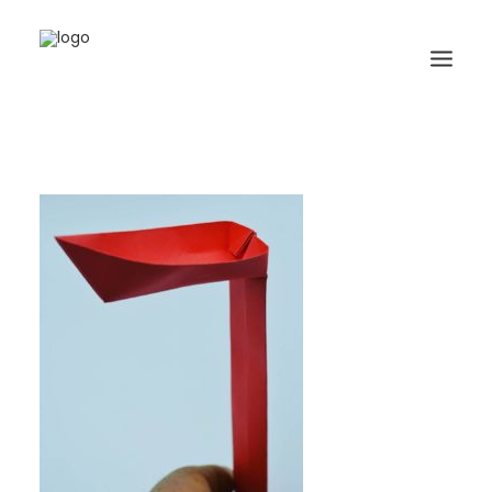
HOME
BIOGRAFIA
ORIGAMI
LIBRI
GALLERIA
GIORNALE
RICERCA