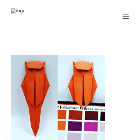
HOME
BIOGRAFIA
ORIGAMI
LIBRI
GALLERIA
GIORNALE
RICERCA