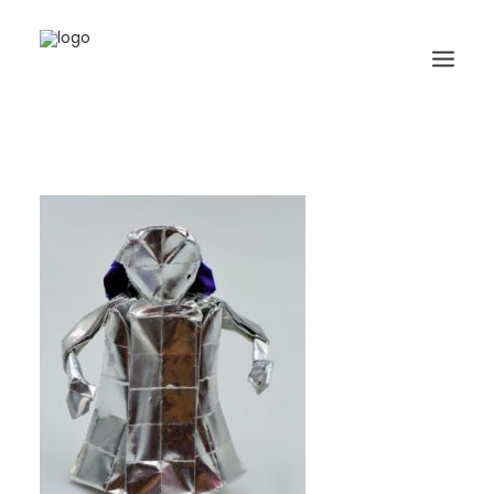
HOME
BIOGRAFIA
ORIGAMI
LIBRI
GALLERIA
GIORNALE
RICERCA