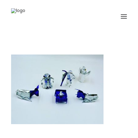
HOME
BIOGRAFIA
ORIGAMI
LIBRI
GALLERIA
GIORNALE
RICERCA