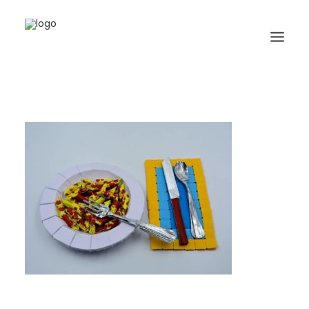
HOME
BIOGRAFIA
ORIGAMI
LIBRI
GALLERIA
GIORNALE
RICERCA