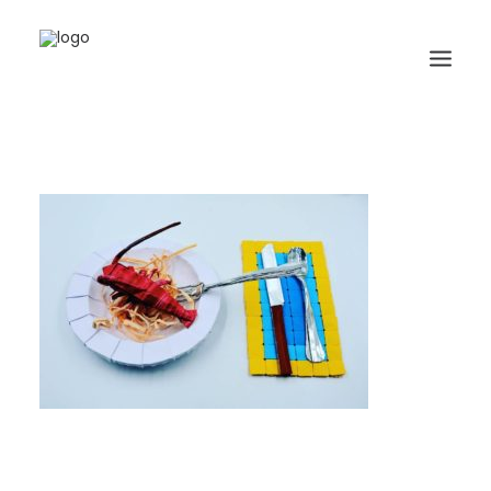
HOME
BIOGRAFIA
ORIGAMI
LIBRI
GALLERIA
GIORNALE
RICERCA