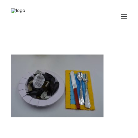
HOME
BIOGRAFIA
ORIGAMI
LIBRI
GALLERIA
GIORNALE
RICERCA