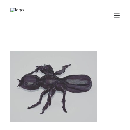
HOME
BIOGRAFIA
ORIGAMI
LIBRI
GALLERIA
GIORNALE
RICERCA